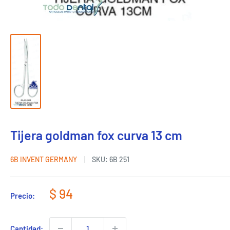
Tijera goldman fox curva 13 cm
6B INVENT GERMANY
SKU:
6B 251
Precio
$ 94
Precio:
de
venta
Cantidad: