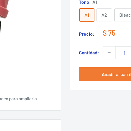
Tono:
A1
A1
A2
Bleac
Precio
$ 75
Precio:
de
venta
Cantidad:
Añadir al carri
agen para ampliarla.