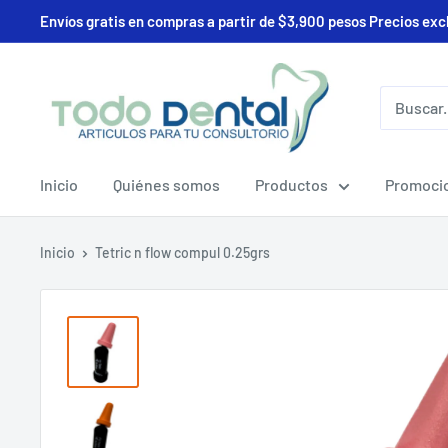
Ir
Envíos gratis en compras a partir de $3,900 pesos Precios exc
directamente
al
Deposito
contenido
Todo
Dental
Inicio
Quiénes somos
Productos
Promoci
Inicio
Tetric n flow compul 0.25grs