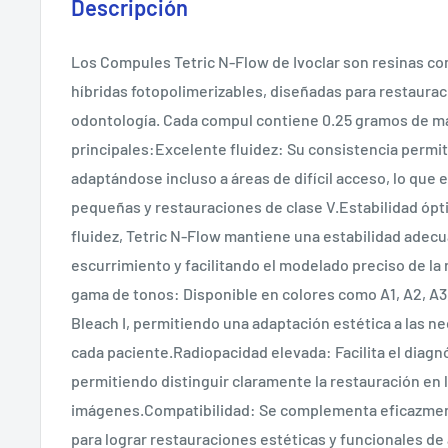
Descripción
Los Compules Tetric N-Flow de Ivoclar son resinas c
híbridas fotopolimerizables, diseñadas para restaurac
odontología. Cada compul contiene 0.25 gramos de ma
principales:Excelente fluidez: Su consistencia permite
adaptándose incluso a áreas de difícil acceso, lo que 
pequeñas y restauraciones de clase V.Estabilidad ópt
fluidez, Tetric N-Flow mantiene una estabilidad adecu
escurrimiento y facilitando el modelado preciso de la
gama de tonos: Disponible en colores como A1, A2, A3, 
Bleach I, permitiendo una adaptación estética a las n
cada paciente.Radiopacidad elevada: Facilita el diagnó
permitiendo distinguir claramente la restauración en 
imágenes.Compatibilidad: Se complementa eficazmen
para lograr restauraciones estéticas y funcionales de