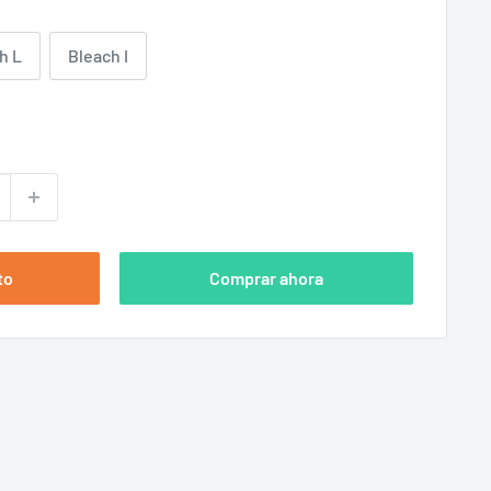
h L
Bleach I
to
Comprar ahora