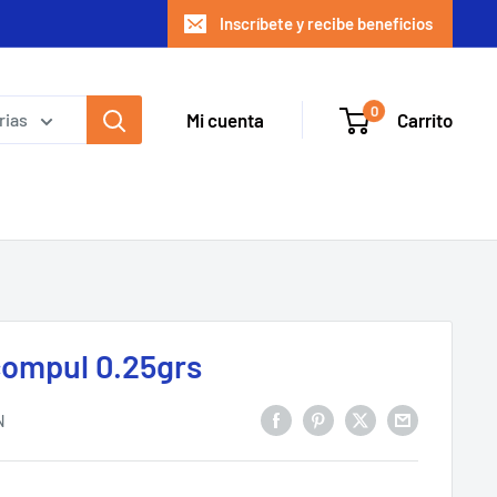
Inscríbete y recibe beneficios
0
Mi cuenta
Carrito
rias
 compul 0.25grs
N