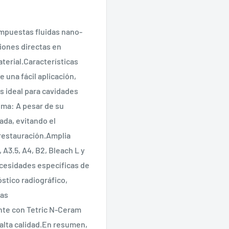
ompuestas fluidas nano-
iones directas en
terial.Características
 una fácil aplicación,
es ideal para cavidades
ima: A pesar de su
ada, evitando el
 restauración.Amplia
A3.5, A4, B2, Bleach L y
ecesidades específicas de
stico radiográfico,
las
te con Tetric N-Ceram
 alta calidad.En resumen,