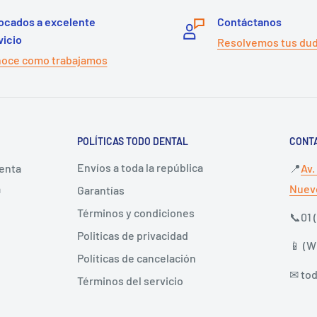
ocados a excelente
Contáctanos
vicio
Resolvemos tus du
oce como trabajamos
POLÍTICAS TODO DENTAL
CONT
Envíos a toda la república
venta
📍
Av.
a
Nuevo
Garantías
Términos y condiciones
📞01 
Politicas de privacidad
📱 (
Políticas de cancelación
✉ to
Términos del servicio