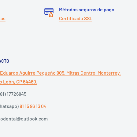
Métodos seguros de pago
das
Certificado SSL
ACTO
 Eduardo Aguirre Pequeño 905, Mitras Centro, Monterrey,
 León, CP 64460.
(81) 17726845
Whatsapp)
81 15 96 13 04
dodental@outlook.com