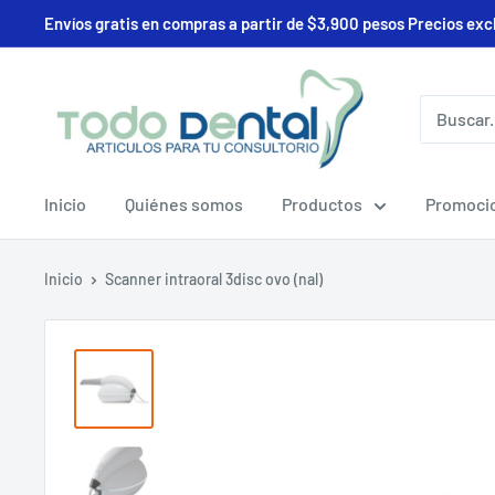
Ir
Envíos gratis en compras a partir de $3,900 pesos Precios exc
directamente
al
Deposito
contenido
Todo
Dental
Inicio
Quiénes somos
Productos
Promoci
Inicio
Scanner intraoral 3disc ovo (nal)