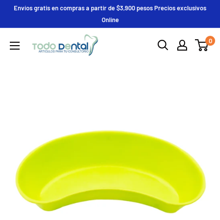
Ir
Envíos gratis en compras a partir de $3,900 pesos Precios exclusivos
directamente
Online
al
Deposito
0
contenido
Todo
Dental