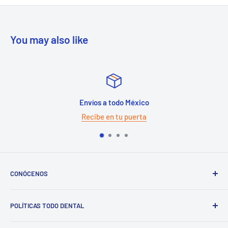
You may also like
Envíos a todo México
Recibe en tu puerta
CONÓCENOS
Con experiencia mayor a 10 años, sede en Monterrey con
POLÍTICAS TODO DENTAL
venta nacional. Mas de 8000 productos distintos para
venta. Para conocer más de nosotros favor de hacer
click
Envíos a toda la república