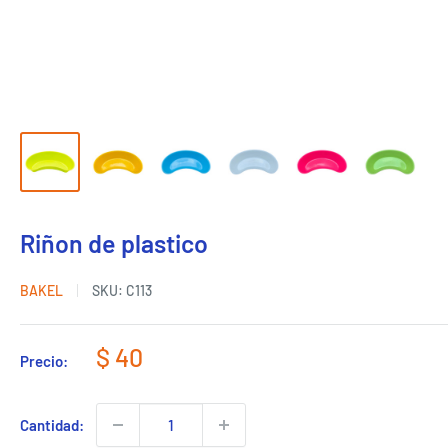
Riñon de plastico
BAKEL
SKU:
C113
Precio
$ 40
Precio:
de
venta
Cantidad: