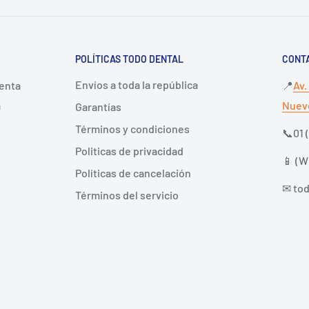
POLÍTICAS TODO DENTAL
CONT
Envíos a toda la república
venta
📍
Av.
a
Nuevo
Garantías
Términos y condiciones
📞01 
Politicas de privacidad
📱 (
Políticas de cancelación
✉ to
Términos del servicio