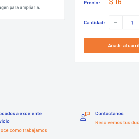
Precio
$ 16
Precio:
de
agen para ampliarla.
venta
Cantidad:
Añadir al carri
ocados a excelente
Contáctanos
vicio
Resolvemos tus du
oce como trabajamos