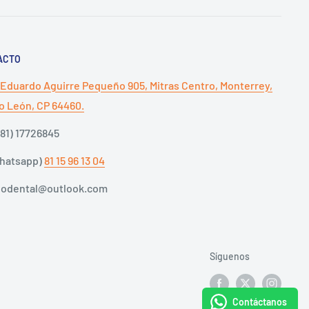
ACTO
 Eduardo Aguirre Pequeño 905, Mitras Centro, Monterrey,
 León, CP 64460.
(81) 17726845
Whatsapp)
81 15 96 13 04
dodental@outlook.com
Síguenos
Contáctanos