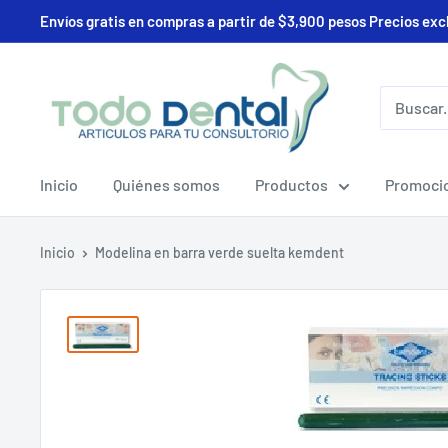
Ir
Envíos gratis en compras a partir de $3,900 pesos Precios exc
directamente
al
Deposito
contenido
Todo
Dental
Inicio
Quiénes somos
Productos
Promoci
Inicio
Modelina en barra verde suelta kemdent