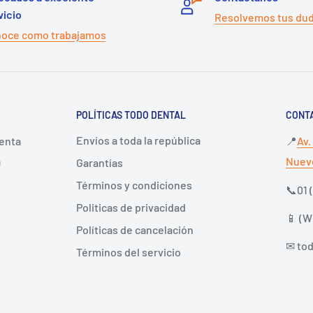
vicio
Resolvemos tus du
oce como trabajamos
POLÍTICAS TODO DENTAL
CONT
Envíos a toda la república
venta
📍
Av.
a
Nuevo
Garantías
Términos y condiciones
📞01 
Politicas de privacidad
📱 (
Políticas de cancelación
✉ to
Términos del servicio