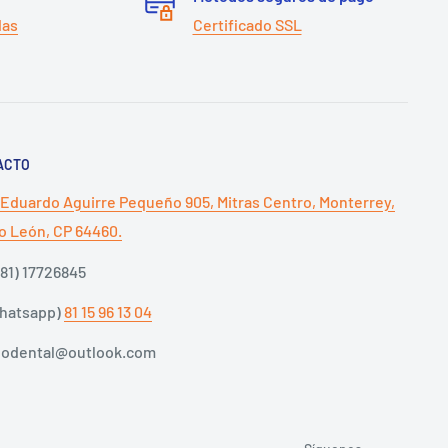
das
Certificado SSL
ACTO
 Eduardo Aguirre Pequeño 905, Mitras Centro, Monterrey,
 León, CP 64460.
(81) 17726845
Whatsapp)
81 15 96 13 04
dodental@outlook.com