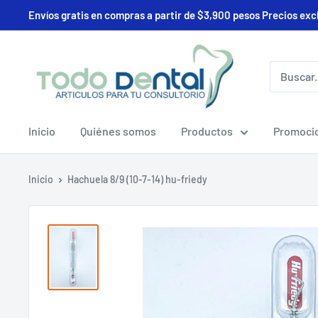
Ir
Envíos gratis en compras a partir de $3,900 pesos Precios exc
directamente
al
Deposito
contenido
Todo
Dental
Inicio
Quiénes somos
Productos
Promoci
Inicio
Hachuela 8/9 (10-7-14) hu-friedy