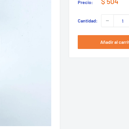
Precio
$ 504
Precio:
de
venta
Cantidad:
Añadir al carri