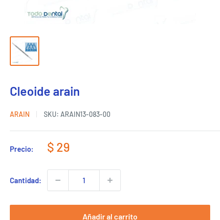
Cleoide arain
ARAIN
SKU:
ARAIN13-083-00
Precio
$ 29
Precio:
de
venta
Cantidad:
Añadir al carrito