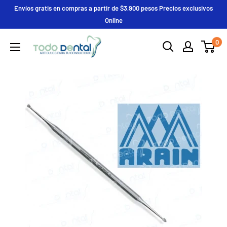
Ir
Envíos gratis en compras a partir de $3,900 pesos Precios exclusivos
directamente
Online
al
Deposito
0
contenido
Todo
Dental