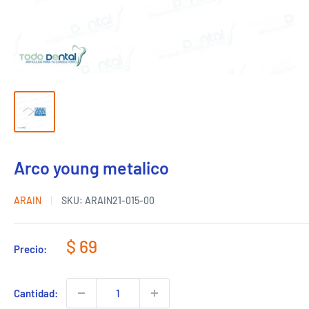
Arco young metalico
ARAIN
SKU:
ARAIN21-015-00
Precio
$ 69
Precio:
de
venta
Cantidad: